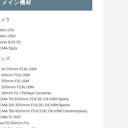
メイン機材
カメラ
NY α7III
ONY α7RII
anon EOS 7D
IGMA Dp2s
レンズ
F 24-70mm F2.8L USM
F 85mm F1.2L USM
F 135mm F2L USM
F 200mm F2.8L USM
 28mm F2 + Fisheye Converter
IGMA 70-200mm F2.8 DG OS HSM Sports
IGMA 120-300mm F2.8 DG OS HSM Sports
IGMA 150-600mm F5-6.3 DG OS HSM Contemporary
IGMA TC-1401
ew FD 50mm F1.4