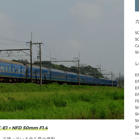
SO
S
C
S
E
E
E
E
FE
S
S
S
S
-E1 + NFD 50mm F1.4
N