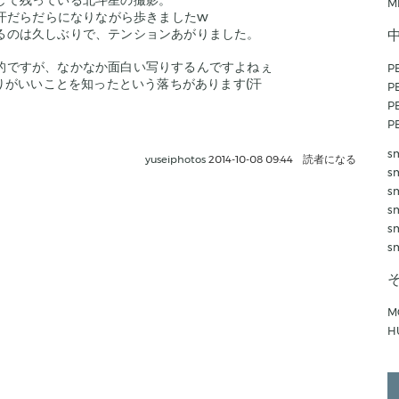
して残っている北斗星の撮影。
M
汗だらだらになりながら歩きましたw
るのは久しぶりで、テンションあがりました。
的ですが、なかなか面白い写りするんですよねぇ
P
が写りがいいことを知ったという落ちがあります(汗
P
P
P
s
yuseiphotos
2014-10-08 09:44
読者になる
s
s
s
s
s
M
H