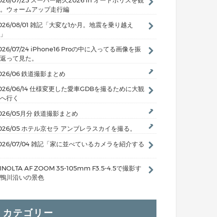
026/07/25 スーパー耐久2026 in オートポリスを観
。ウォームアップ走行編
026/08/01 雑記「大変な1か月。地震を乗り越え
」
026/07/24 iPhone16 Proの中に入ってる画像を振
返って見た。
026/06 鉄道撮影まとめ
026/06/14 仕様変更した愛車GDBを撮るために大観
へ行く
026/05月分 鉄道撮影まとめ
026/05 ホテル京セラ アンブレラスカイを撮る。
026/07/04 雑記「家に並べているカメラを紹介する
INOLTA AF ZOOM 35-105mm F3.5-4.5で撮影す
鴨川沿いの景色
カテゴリー