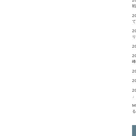
2
戦
2
て
2
り
2
2
峰
2
2
2
」
M
る