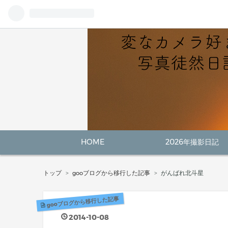
HOME
2026年撮影日記
トップ
>
gooブログから移行した記事
>
がんばれ北斗星
gooブログから移行した記事
2014
-
10
-
08