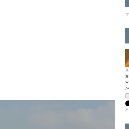
プ
最
変
写
が
こ