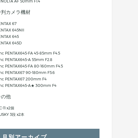
INOLTA AF 50mm F1.4
中判カメラ機材
ENTAX 67
ENTAX 645NII
ENTAX 645
ENTAX 645D
mc PENTAX645-FA 45-85mm F4.5
mc PENTAX645-A 55mm F2.8
mc PENTAX645-FA 80-160mm F4.5
mc PENTAX67 90-180mm F5.6
mc PENTAX67 200mm F4
mc PENTAX645-A★ 300mm F4
その他
C-11 x2個
USKY 3段 x2本
月別アーカイブ