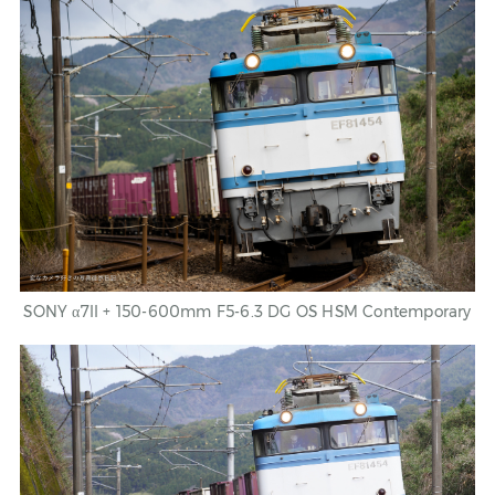
SONY
α7II + 150-600mm F5-6.3 DG OS HSM Contemporary