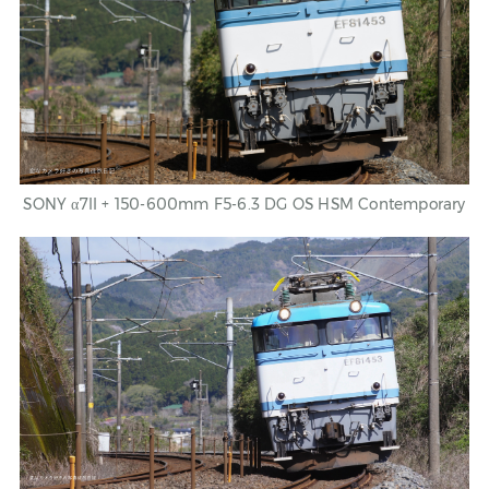
SONY
α7II + 150-600mm F5-6.3 DG OS HSM Contemporary