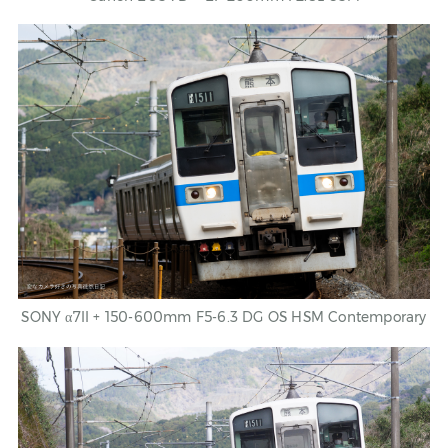
SONY
α7II + 150-600mm F5-6.3 DG OS HSM Contemporary