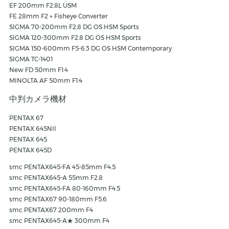
EF 200mm F2.8L USM
FE 28mm F2 + Fisheye Converter
SIGMA 70-200mm F2.8 DG OS HSM Sports
SIGMA 120-300mm F2.8 DG OS HSM Sports
SIGMA 150-600mm F5-6.3 DG OS HSM Contemporary
SIGMA TC-1401
New FD 50mm F1.4
MINOLTA AF 50mm F1.4
中判カメラ機材
PENTAX 67
PENTAX 645NII
PENTAX 645
PENTAX 645D
smc PENTAX645-FA 45-85mm F4.5
smc PENTAX645-A 55mm F2.8
smc PENTAX645-FA 80-160mm F4.5
smc PENTAX67 90-180mm F5.6
smc PENTAX67 200mm F4
smc PENTAX645-A★ 300mm F4